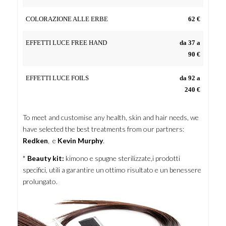
COLORAZIONE ALLE ERBE
62 €
EFFETTI LUCE FREE HAND
da 37 a
90 €
EFFETTI LUCE FOILS
da 92 a
240 €
To meet and customise any health, skin and hair needs, we
have selected the best treatments from our partners:
Redken
,
e
Kevin Murphy
.
*
Beauty kit:
kimono e spugne sterilizzate,i prodotti
specifici, utili a garantire un ottimo risultato e un benessere
prolungato.