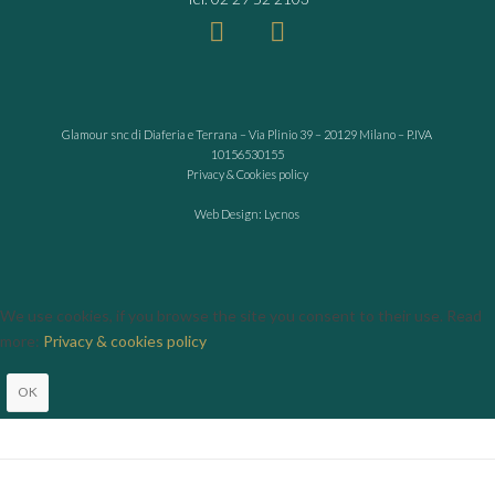
Glamour snc di Diaferia e Terrana – Via Plinio 39 – 20129 Milano – P.IVA
10156530155
Privacy & Cookies policy
Web Design: Lycnos
We use cookies, if you browse the site you consent to their use. Read
more:
Privacy & cookies policy
OK