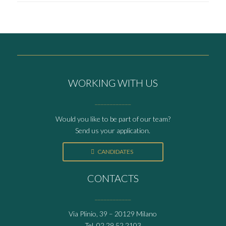
WORKING WITH US
____________
Would you like to be part of our team?
Send us your application.
CANDIDATES
CONTACTS
____________
Via Plinio, 39 – 20129 Milano
Tel.
02 29 52 2103