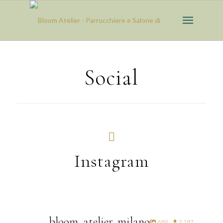
Social
Instagram
bloom_atelier_milano
689
2,187