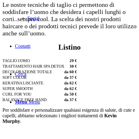
Le nostre tecniche di taglio ci permettono di
soddisfare l’uomo che desidera i capelli lunghi o
corti..sempre cool. La scelta dei nostri prodotti
Social
haircare o dei prodotti tecnici prevede il loro utilizzo
anche sull’uomo.
Listino
Contatti
TAGLIO UOMO
29 €
TRATTAMENTO HAIR SPA DETOX
30 €
DECOLORAZIONE TOTALE
da 60 €
Cerca
SOFT COLOR
da 37 €
KERATINA LISCIANTE
da 62 €
SUPER SMOOTH
da 62 €
CURL FOR YOU
da 50 €
BALAYAGE FREE HAND
da 37 €
Menu
Menu
Per soddisfare e personalizzare qualsiasi esigenza di salute, di cute e
capelli, abbiamo selezionato i migliori trattamenti di
Kevin
Murphy
.