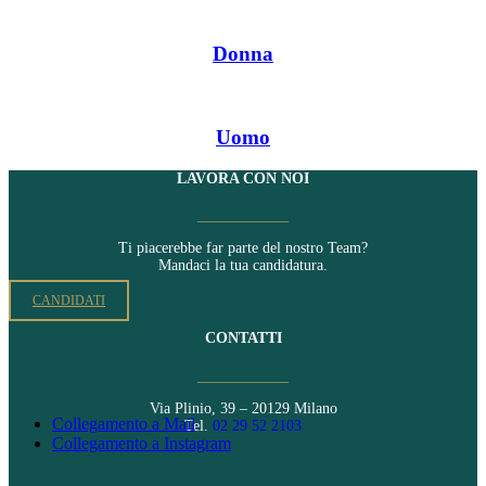
Donna
Uomo
LAVORA CON NOI
____________
Ti piacerebbe far parte del nostro Team?
Mandaci la tua candidatura.
CANDIDATI
CONTATTI
____________
Via Plinio, 39 – 20129 Milano
Collegamento a Mail
Tel.
02 29 52 2103
Collegamento a Instagram